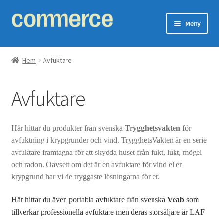
Hoppa
Hoppa
Meny
till
till
navigering
innehåll
Expand
Ventilationssystem
underm
Hem
Avfuktare
Expand
Fläkt
underm
Avfuktare
Expand
Värmeåtervinning
underm
Expand
Filter
Här hittar du produkter från svenska
Trygghetsvakten
för
underm
avfuktning i krypgrunder och vind. TrygghetsVakten är en serie
Isolering
avfuktare framtagna för att skydda huset från fukt, lukt, mögel
och radon. Oavsett om det är en avfuktare för vind eller
Expand
Skorsten
krypgrund har vi de tryggaste lösningarna för er.
underm
Här hittar du även portabla avfuktare från svenska
Veab
som
Avfuktare
tillverkar professionella avfuktare men deras storsäljare är LAF