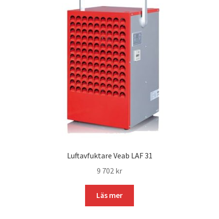
Luftavfuktare Veab LAF 31
9 702
kr
Läs mer