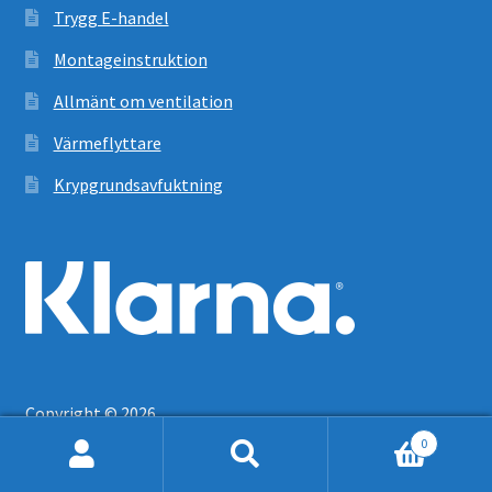
Trygg E-handel
Montageinstruktion
Allmänt om ventilation
Värmeflyttare
Krypgrundsavfuktning
Copyright © 2026
0
Sök
Sök