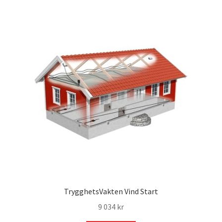
784 kr.
717 kr.
TrygghetsVakten Vind Start
9 034
kr