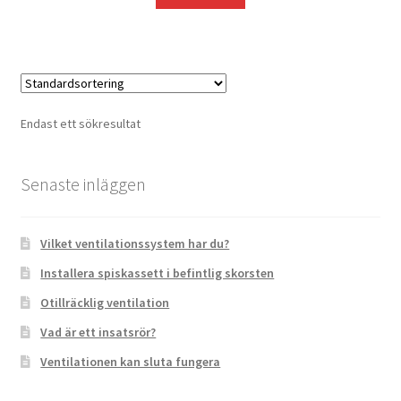
var:
är:
118 kr.
106 kr.
Pax
Isolering
Endast ett sökresultat
Expand
Skorsten
underm
Senaste inläggen
Avfuktare
VVS
Vilket ventilationssystem har du?
Installera spiskassett i befintlig skorsten
Fynd
Otillräcklig ventilation
Vad är ett insatsrör?
Ventilationen kan sluta fungera