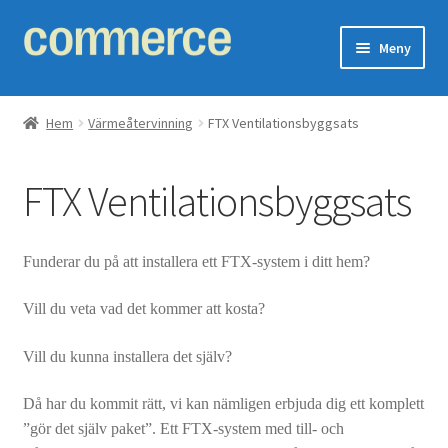
Hoppa
Hoppa
Meny
till
till
navigering
innehåll
Expand
Ventilationssystem
underm
Hem
Värmeåtervinning
FTX Ventilationsbyggsats
Expand
Fläkt
underm
FTX Ventilationsbyggsats
Expand
Värmeåtervinning
underm
FTX-aggregat
Funderar du på att installera ett FTX-system i ditt hem?
FTX Ventilationsbyggsats
Vill du veta vad det kommer att kosta?
Vill du kunna installera det själv?
Kanalvärmare/Kylare
Då har du kommit rätt, vi kan nämligen erbjuda dig ett komplett
Uthyrning luftflödesmätare
”gör det själv paket”. Ett FTX-system med till- och