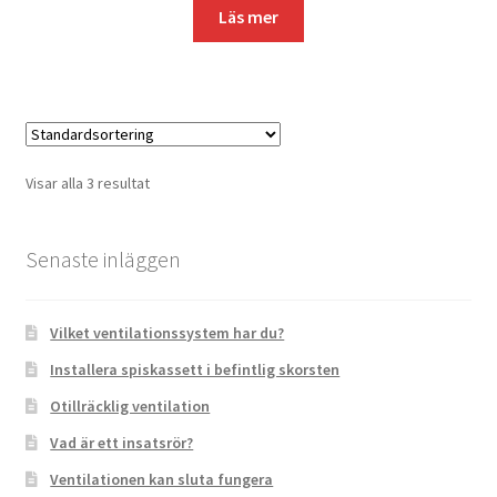
priset
priset
Läs mer
var:
är:
81
69
800 kr.
400 kr.
Visar alla 3 resultat
Senaste inläggen
Vilket ventilationssystem har du?
Installera spiskassett i befintlig skorsten
Otillräcklig ventilation
Vad är ett insatsrör?
Ventilationen kan sluta fungera