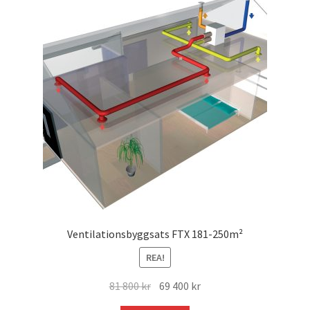
Ventilationsbyggsats FTX 181-250m²
REA!
Det
Det
81 800
kr
69 400
kr
ursprungliga
nuvarande