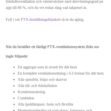
frånluftsventilation och värmeväxlare med återvinningsgrad på
FTX-tillbehör
upp till 86 %, och du vet redan idag vad takpriset är.
FTX-reservdelar
Fyll i vår
FTX-beställningsblankett
så är du igång.
Frånluftsvärmepump
Luft/vattenvärmepump
När du beställer ett färdigt FTX-ventilationssystem ifrån oss
Expand
ingår följande:
Filter
underm
Ett aggregat som är avsett för ditt hem
Isolering
En komplett ventilationsritning i A3 format för ditt hem
Alla spiralrör, böjar och skarvar
Expand
Skorsten
Alla till- och frånluftsdon
underm
Kondensisolering
Avfuktare
Combidon
Alla ljuddämpare, fasta och flexibla
VVS
Monteringsdetaljer så som skruv, fogmassa, och