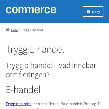
Hoppa
Hoppa
Meny
till
till
navigering
innehåll
Expand
Ventilationssystem
underm
Hem
Trygg E-handel
Expand
Fläkt
underm
Trygg E-handel
Expand
Värmeåtervinning
underm
Expand
Filter
Trygg e-handel – Vad innebär
underm
certifieringen?
Isolering
E-handel
Expand
Skorsten
underm
Avfuktare
Trygg e-handel
är en certifiering för e-handels företag. E-