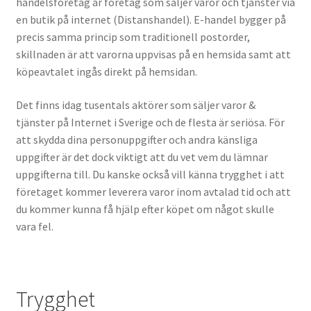
handelsföretag är företag som säljer varor och tjänster via
VVS
en butik på internet (Distanshandel). E-handel bygger på
precis samma princip som traditionell postorder,
Fynd
skillnaden är att varorna uppvisas på en hemsida samt att
köpeavtalet ingås direkt på hemsidan.
Det finns idag tusentals aktörer som säljer varor &
tjänster på Internet i Sverige och de flesta är seriösa. För
att skydda dina personuppgifter och andra känsliga
uppgifter är det dock viktigt att du vet vem du lämnar
uppgifterna till. Du kanske också vill känna trygghet i att
företaget kommer leverera varor inom avtalad tid och att
du kommer kunna få hjälp efter köpet om något skulle
vara fel.
Trygghet