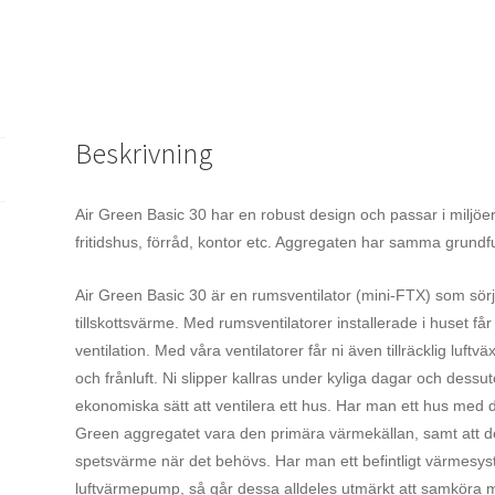
Beskrivning
Air Green Basic 30 har en robust design och passar i miljöer
fritidshus, förråd, kontor etc. Aggregaten har samma grundf
Air Green Basic 30 är en rumsventilator (mini-FTX) som sörje
tillskottsvärme. Med rumsventilatorer installerade i huset f
ventilation.
Med våra ventilatorer får ni även tillräcklig luftväxl
och frånluft.
Ni slipper kallras under kyliga dagar och dess
ekonomiska sätt att ventilera ett hus. Har man ett hus med di
Green aggregatet vara den primära värmekällan, samt att de 
spetsvärme när det behövs. Har man ett befintligt värmesyst
luftvärmepump, så går dessa alldeles utmärkt att samköra me