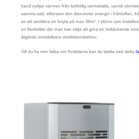
hand nyttjar värmen från befintlig värmekälla, varvid värme
samma sätt, eftersom den återvinner energin i frånluften, fr
av att ventilera en boyta på max 38m². I större rum installer
en flexibilitet där man kan välja att göra en heltäckande install
åtgärda omedelbara ventilationsbehov.
Vill du ha mer fakta om fördelarna kan du ladda ned detta
f