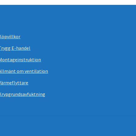
Köpvillkor
Trygg E-handel
Montageinstruktion
Allmänt om ventilation
Värmeflyttare
Krypgrundsavfuktning