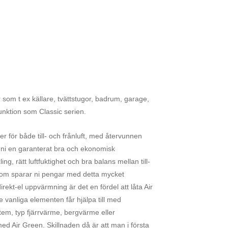
 som t ex källare, tvättstugor, badrum, garage,
unktion som Classic serien.
r för både till- och frånluft, med återvunnen
år ni en garanterat bra och ekonomisk
ing, rätt luftfuktighet och bra balans mellan till-
utom sparar ni pengar med detta mycket
rekt-el uppvärmning är det en fördel att låta Air
vanliga elementen får hjälpa till med
em, typ fjärrvärme, bergvärme eller
d Air Green. Skillnaden då är att man i första