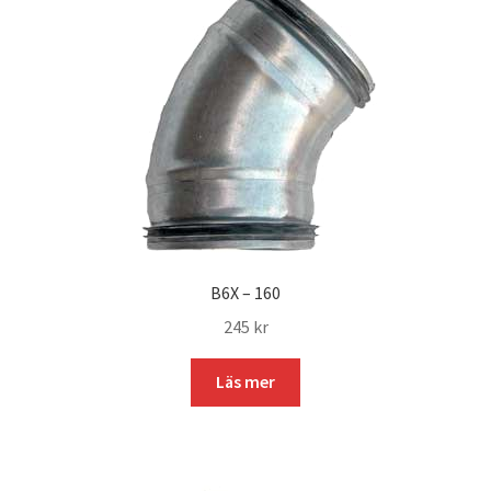
B6X – 160
245
kr
Läs mer