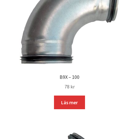
B9X – 100
78
kr
Läs mer