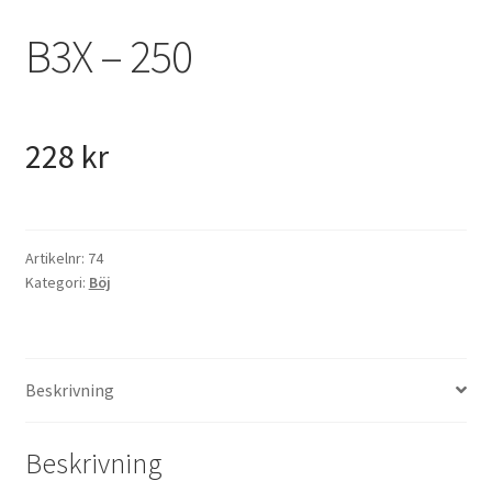
VVS
B3X – 250
Fynd
228
kr
Artikelnr:
74
Kategori:
Böj
Beskrivning
Beskrivning