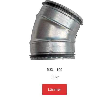
B3X – 100
86
kr
Läs mer