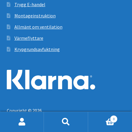
Trygg E-handel
Montageinstruktion
Allmänt om ventilation
Värmeflyttare
Krypgrundsavfuktning
Copyright © 2026
0
Sök
Sök