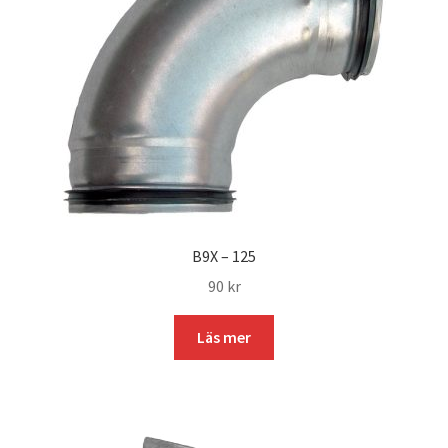
B9X – 125
90
kr
Läs mer