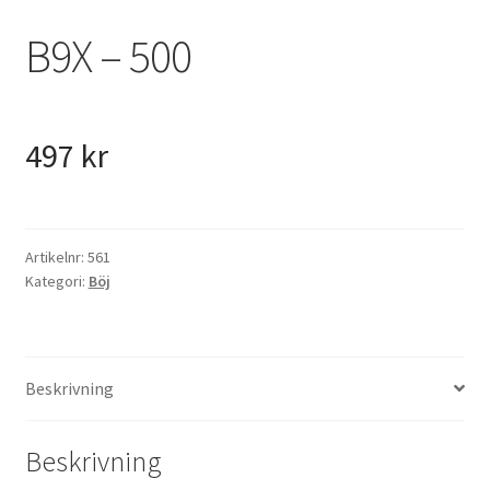
VVS
B9X – 500
Fynd
497
kr
Artikelnr:
561
Kategori:
Böj
Beskrivning
Beskrivning