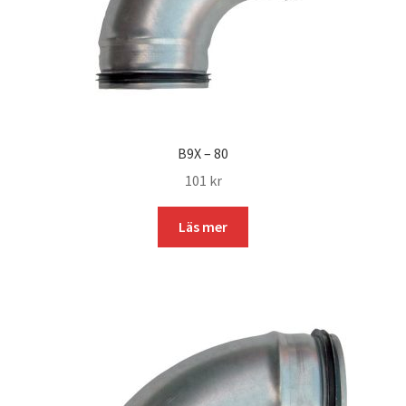
B9X – 80
101
kr
Läs mer