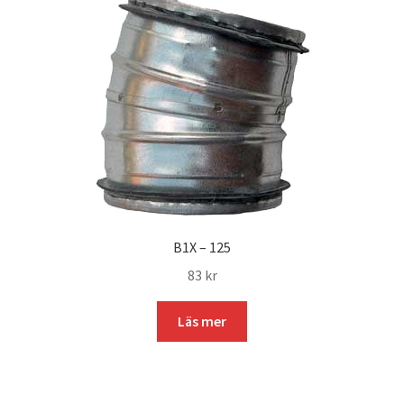
B1X – 125
83
kr
Läs mer