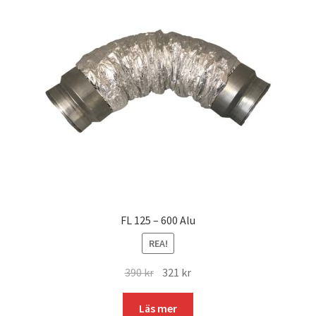
FL 125 – 600 Alu
REA!
Det
Det
390
kr
321
kr
ursprungliga
nuvarande
priset
priset
Läs mer