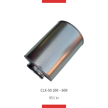
var:
är:
390 kr.
321 kr.
CLX-50 200 – 600
851
kr