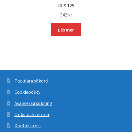
IRIS 125
342
kr
Läs mer
Populära sökord
Cookiepolicy
Avancerad sökning
Order och returer
Kontakta oss