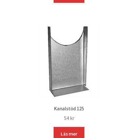
Kanalstöd 125
54
kr
Läs mer