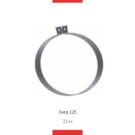
Svep 125
22
kr