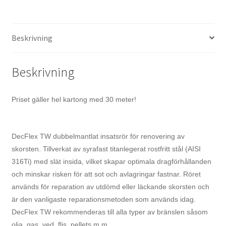
var:
är:
19
16
Beskrivning
624 kr.
680 kr.
Beskrivning
Priset gäller hel kartong med 30 meter!
DecFlex TW dubbelmantlat insatsrör för renovering av
skorsten. Tillverkat av syrafast titanlegerat rostfritt stål (AISI
316Ti) med slät insida, vilket skapar optimala dragförhållanden
och minskar risken för att sot och avlagringar fastnar. Röret
används för reparation av utdömd eller läckande skorsten och
är den vanligaste reparationsmetoden som används idag.
DecFlex TW rekommenderas till alla typer av bränslen såsom
olja, gas, ved, flis, pellets m.m.