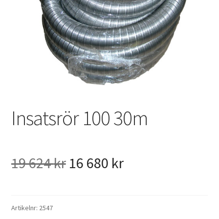
VVS
Fynd
Insatsrör 100 30m
Det
Det
19 624
kr
16 680
kr
ursprungliga
nuvarande
priset
priset
Artikelnr:
2547