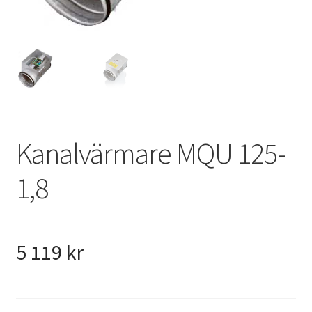
VVS
Fynd
Kanalvärmare MQU 125-
1,8
5 119
kr