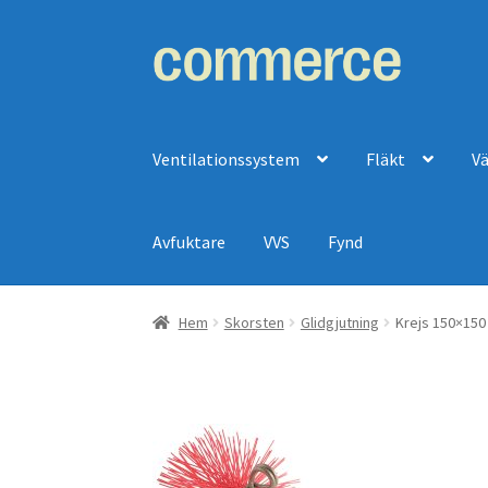
Hoppa
Hoppa
till
till
navigering
innehåll
Ventilationssystem
Fläkt
V
Avfuktare
VVS
Fynd
Hem
Skorsten
Glidgjutning
Krejs 150×150