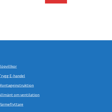
Köpvillkor
Trygg E-handel
Montageinstruktion
Allmänt om ventilation
Värmeflyttare