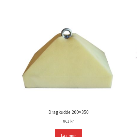
Dragkudde 200×350
861
kr
Läs mer