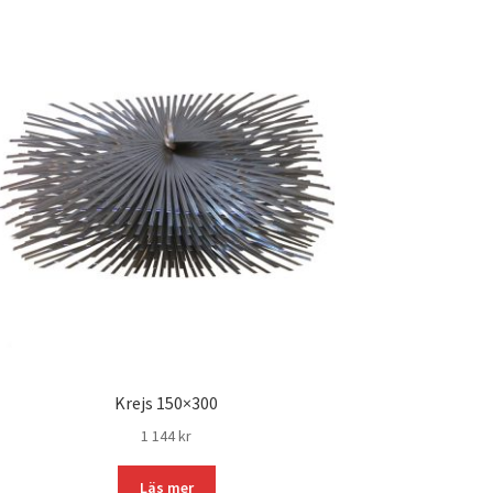
Krejs 150×300
1 144
kr
Läs mer