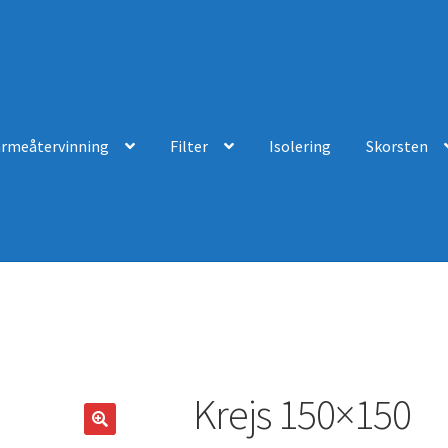
ärmeåtervinning
Filter
Isolering
Skorsten
Krejs 150×150