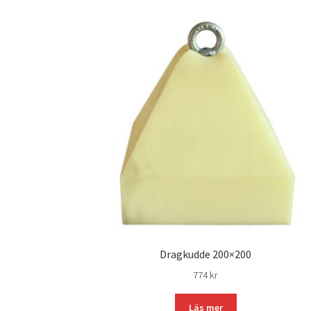
Dragkudde 200×200
774
kr
Läs mer