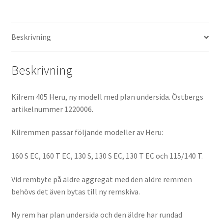
Beskrivning
Beskrivning
Kilrem 405 Heru, ny modell med plan undersida. Östbergs
artikelnummer 1220006.
Kilremmen passar följande modeller av Heru:
160 S EC, 160 T EC, 130 S, 130 S EC, 130 T EC och 115/140 T.
Vid rembyte på äldre aggregat med den äldre remmen
behövs det även bytas till ny remskiva.
Ny rem har plan undersida och den äldre har rundad