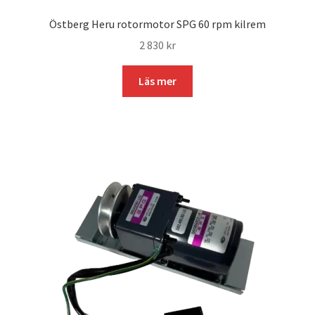
Östberg Heru rotormotor SPG 60 rpm kilrem
2 830
kr
Läs mer