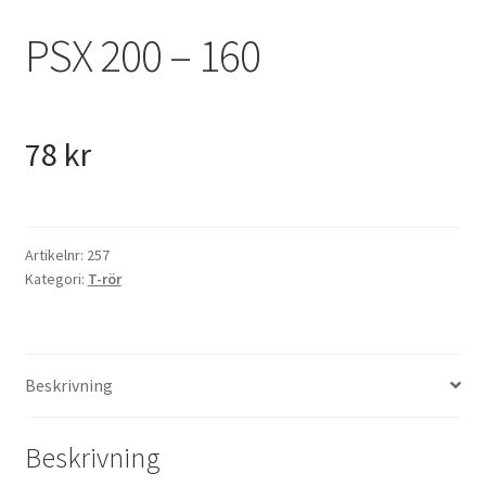
VVS
PSX 200 – 160
Fynd
78
kr
Artikelnr:
257
Kategori:
T-rör
Beskrivning
Beskrivning