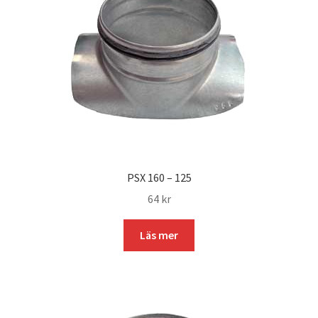
PSX 160 – 125
64
kr
Läs mer