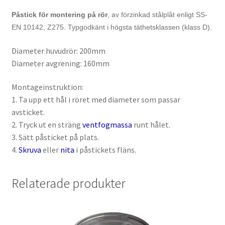
Påstick för montering på rör
, av förzinkad stålplåt enligt SS-
EN 10142, Z275. Typgodkänt i högsta täthetsklassen (klass D).
Diameter huvudrör: 200mm
Diameter avgrening: 160mm
Montageinstruktion:
1. Ta upp ett hål i röret med diameter som passar
avsticket.
2. Tryck ut en sträng
ventfogmassa
runt hålet.
3. Sätt påsticket på plats.
4.
Skruva
eller
nita
i påstickets fläns.
Relaterade produkter