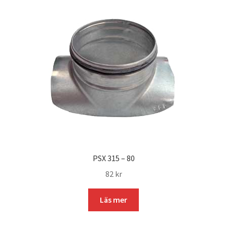
PSX 315 – 80
82
kr
Läs mer