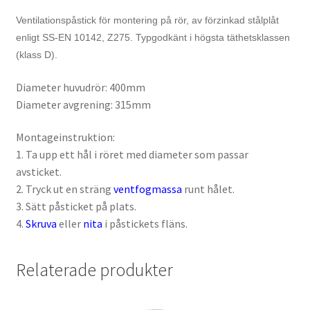
Ventilationspåstick för montering på rör, av förzinkad stålplåt
enligt SS-EN 10142, Z275. Typgodkänt i högsta täthetsklassen
(klass D).
Diameter huvudrör: 400mm
Diameter avgrening: 315mm
Montageinstruktion:
1. Ta upp ett hål i röret med diameter som passar
avsticket.
2. Tryck ut en sträng
ventfogmassa
runt hålet.
3. Sätt påsticket på plats.
4.
Skruva
eller
nita
i påstickets fläns.
Relaterade produkter