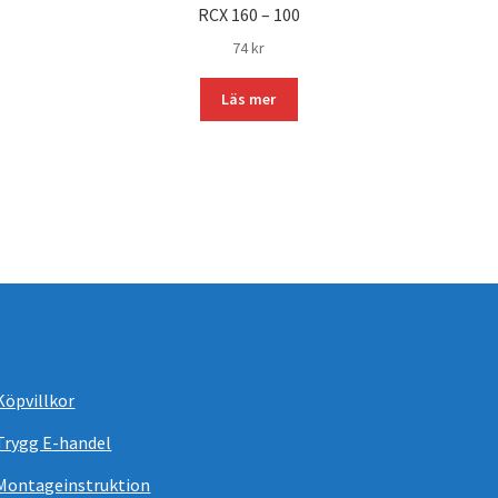
RCX 160 – 100
74
kr
Läs mer
Köpvillkor
Trygg E-handel
Montageinstruktion