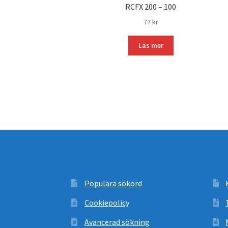
RCFX 200 – 100
77
kr
Läs mer
Populära sökord
Cookiepolicy
Avancerad sökning