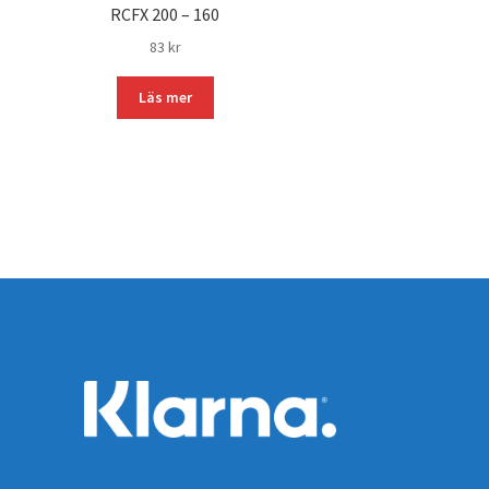
RCFX 200 – 160
83
kr
Läs mer