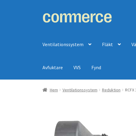
Hoppa
Hoppa
till
till
navigering
innehåll
Ventilationssystem
Fläkt
V
Avfuktare
VVS
Fynd
Hem
Ventilationssystem
Reduktion
RCFX 