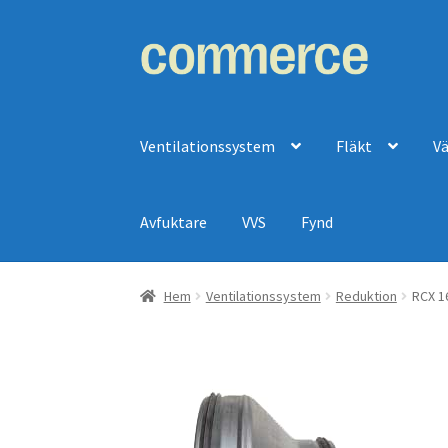
Hoppa
Hoppa
till
till
navigering
innehåll
Ventilationssystem
Fläkt
V
Avfuktare
VVS
Fynd
Hem
Ventilationssystem
Reduktion
RCX 1