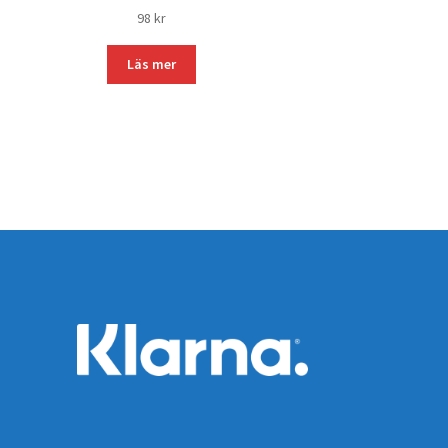
98
kr
Läs mer