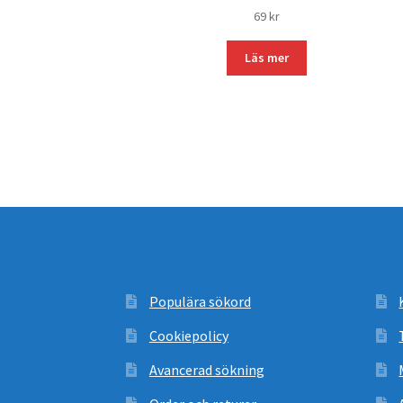
69
kr
Läs mer
Populära sökord
Cookiepolicy
Avancerad sökning