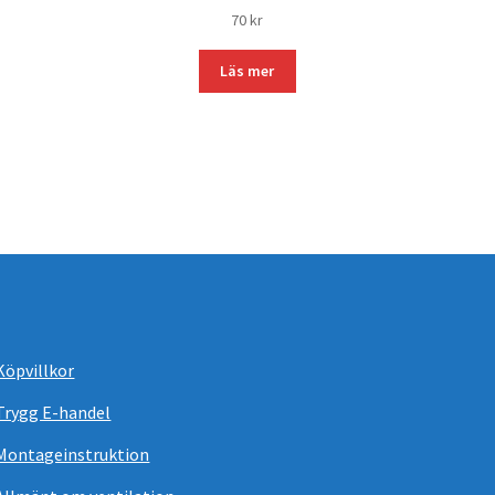
70
kr
Läs mer
Köpvillkor
Trygg E-handel
Montageinstruktion