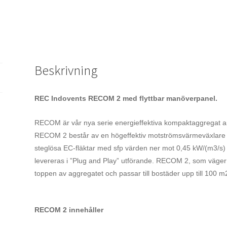
Beskrivning
REC Indovents RECOM 2 med flyttbar manöverpanel.
RECOM är vår nya serie energieffektiva kompaktaggregat an
RECOM 2 består av en högeffektiv motströmsvärmeväxlare 
steglösa EC-fläktar med sfp värden ner mot 0,45 kW/(m3/s) (e
levereras i ”Plug and Play” utförande. RECOM 2, som väger 
toppen av aggregatet och passar till bostäder upp till 100 m
RECOM 2 innehåller