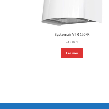
Systemair VTR 150/K
23 375
kr
Läs mer