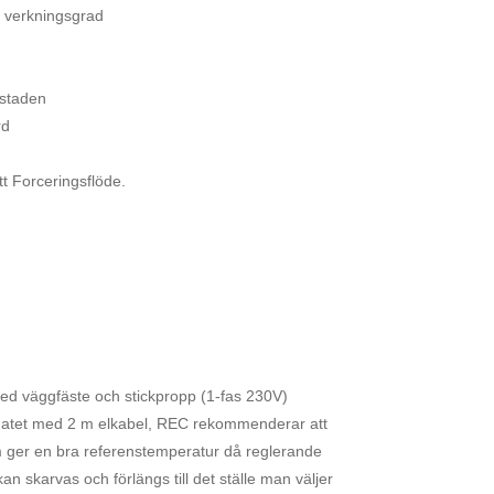
 verkningsgrad
ostaden
rd
tt Forceringsflöde.
med väggfäste och stickpropp (1-fas 230V)
regatet med 2 m elkabel, REC rekommenderar att
 ger en bra referenstemperatur då reglerande
n skarvas och förlängs till det ställe man väljer