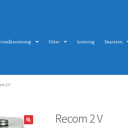
ärmeåtervinning
Filter
Isolering
Skorsten
om 2 V
Recom 2 V