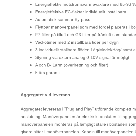
Energieffektiv motströmsvärmeväxlare med 85-93 %
Energieffektiva EC-fläktar individuellt inställbara
Automatisk sommar By-pass
Flyttbar manöverpanel som med fördel placeras i b
F7 filter på tilluft och G3 filter på frånluft som standa
Veckotimer med 2 inställbara tider per dygn
3 individuellt ställbara flöden Låg/Medel/Hög/ samt e
Styrning via extern analog 0-10V signal är möjligt
A och B- Larm (överhettning och filter)
5 års garanti
Aggregatet vid leverans
Aggregatet levereras i ”Plug and Play” utförande komplett 
anslutning. Manöverpanelen är elektriskt ansluten till agg
manöverpanelen monteras på lämpligt ställe i bostaden som
givare sitter i manöverpanelen. Kabeln till manöverpanelen ka