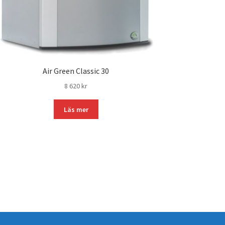
Air Green Classic 30
8 620
kr
Läs mer