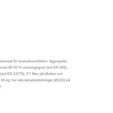
passat för bostadsventilation. Aggregatet
med 85-93 % verkningsgrad (enl EN 308),
nl EN 13779), F7 filter på tilluften och
34 kg, har alla kanalanslutningar (Ø125) på
2.