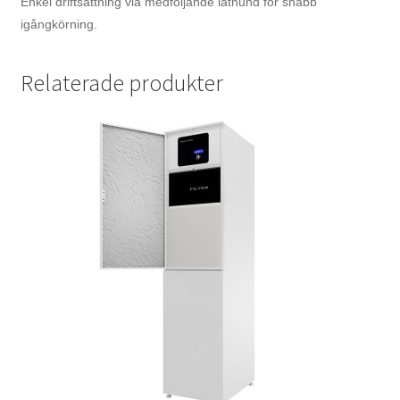
Enkel driftsättning via medföljande lathund för snabb
igångkörning.
Relaterade produkter