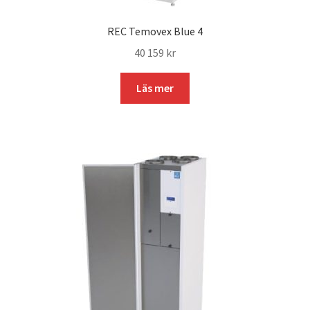
REC Temovex Blue 4
40 159
kr
Läs mer