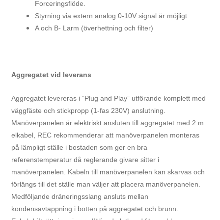
Forceringsflöde.
Styrning via extern analog 0-10V signal är möjligt
A och B- Larm (överhettning och filter)
Aggregatet vid leverans
Aggregatet levereras i ”Plug and Play” utförande komplett med
väggfäste och stickpropp (1-fas 230V) anslutning.
Manöverpanelen är elektriskt ansluten till aggregatet med 2 m
elkabel, REC rekommenderar att manöverpanelen monteras
på lämpligt ställe i bostaden som ger en bra
referenstemperatur då reglerande givare sitter i
manöverpanelen. Kabeln till manöverpanelen kan skarvas och
förlängs till det ställe man väljer att placera manöverpanelen.
Medföljande dräneringsslang ansluts mellan
kondensavtappning i botten på aggregatet och brunn.