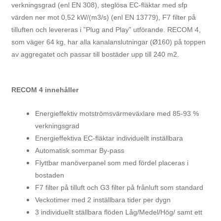
verkningsgrad (enl EN 308), steglösa EC-fläktar med sfp
värden ner mot 0,52 kW/(m3/s) (enl EN 13779), F7 filter på
tilluften och levereras i ”Plug and Play” utförande. RECOM 4,
som väger 64 kg, har alla kanalanslutningar (Ø160) på toppen
av aggregatet och passar till bostäder upp till 240 m2.
RECOM 4 innehåller
Energieffektiv motströmsvärmeväxlare med 85-93 %
verkningsgrad
Energieffektiva EC-fläktar individuellt inställbara
Automatisk sommar By-pass
Flyttbar manöverpanel som med fördel placeras i
bostaden
F7 filter på tilluft och G3 filter på frånluft som standard
Veckotimer med 2 inställbara tider per dygn
3 individuellt ställbara flöden Låg/Medel/Hög/ samt ett