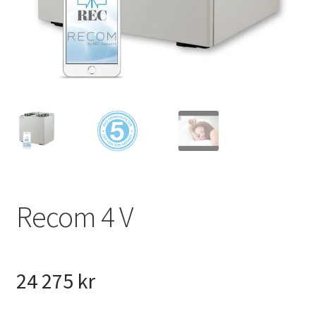
VVS
Fynd
Recom 4 V
24 275
kr