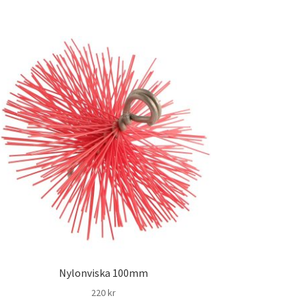
Nylonviska 100mm
220
kr