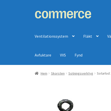
Hoppa
Hoppa
till
till
navigering
innehåll
Ventilationssystem
Fläkt
V
Avfuktare
VVS
Fynd
Hem
Skorsten
Sotningsverktyg
Sotarlod 