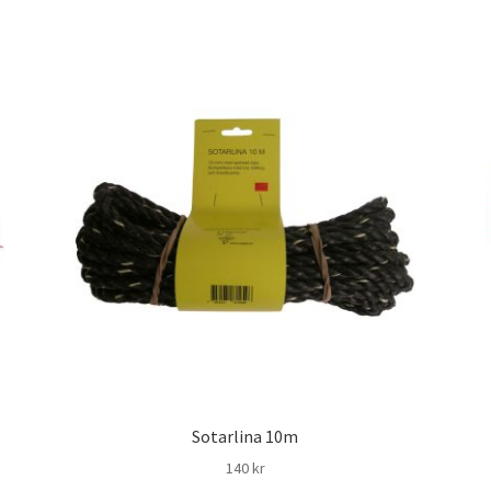
Sotarlina 10m
140
kr