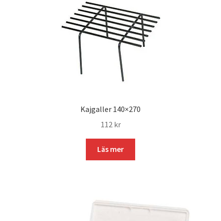
Kajgaller 140×270
112
kr
Läs mer