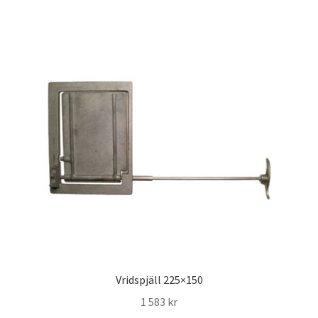
Vridspjäll 225×150
1 583
kr