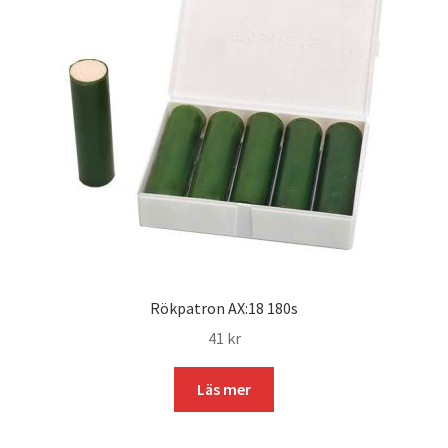
Rökpatron AX:18 180s
41
kr
Läs mer