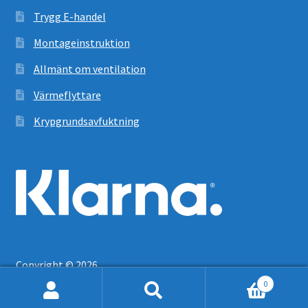
Trygg E-handel
Montageinstruktion
Allmänt om ventilation
Värmeflyttare
Krypgrundsavfuktning
Copyright © 2026
0
Sök
Sök