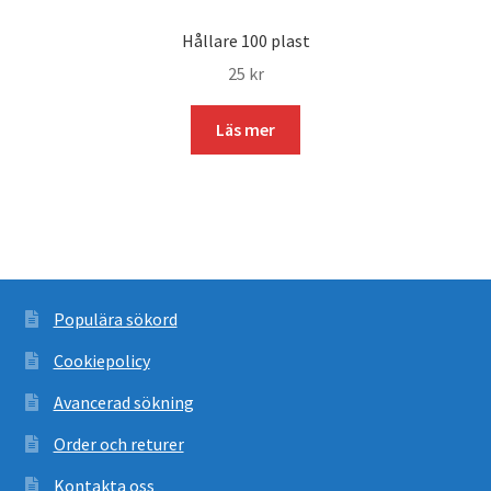
Hållare 100 plast
25
kr
Läs mer
Populära sökord
Cookiepolicy
Avancerad sökning
Order och returer
Kontakta oss