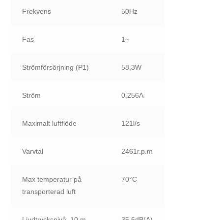
Frekvens
50Hz
Fas
1~
Strömförsörjning (P1)
58,3W
Ström
0,256A
Maximalt luftflöde
121l/s
Varvtal
2461r.p.m
Max temperatur på
70°C
transporterad luft
Ljudtrycksnivå, 10 m
35
,6dB(A)