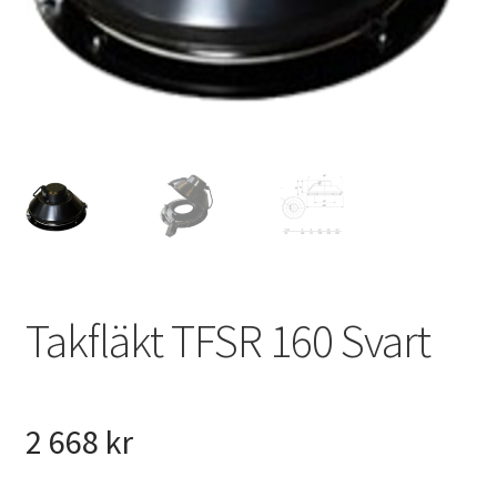
VVS
Fynd
Takfläkt TFSR 160 Svart
2 668
kr