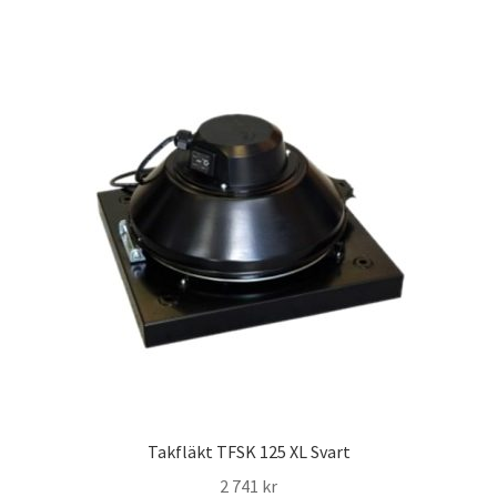
1
1
740 kr.
580 kr.
Takfläkt TFSK 125 XL Svart
2 741
kr