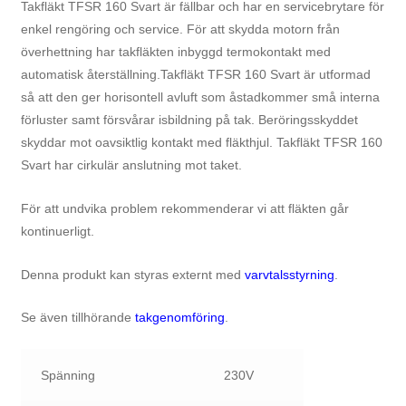
Takfläkt TFSR
160
Svart
är fällbar och har en servicebrytare för
enkel rengöring och service. För att skydda motorn från
överhettning har takfläkten inbyggd termokontakt med
automatisk återställning.Takfläkt TFSR
160
Svart
är utformad
så att den ger horisontell avluft som åstadkommer små interna
förluster samt försvårar isbildning på tak. Beröringsskyddet
skyddar mot oavsiktlig kontakt med fläkthjul. Takfläkt TFSR
160
Svart
har cirkulär anslutning mot taket.
För att undvika problem rekommenderar vi att fläkten går
kontinuerligt.
Denna produkt kan styras externt med
varvtalsstyrning
.
Se även tillhörande
takgenomföring
.
Spänning
230V