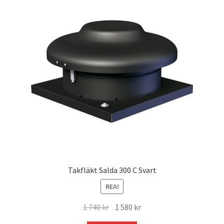
Takfläkt Salda 300 C Svart
REA!
Det
Det
1 740
kr
1 580
kr
ursprungliga
nuvarande