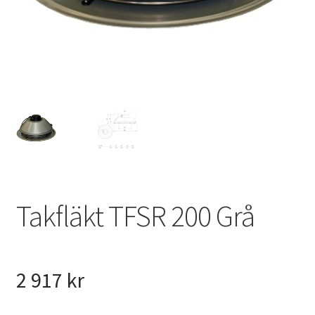
VVS
Fynd
Takfläkt TFSR 200 Grå
2 917
kr