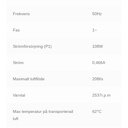
Frekvens
50Hz
Fas
1~
Strömförsörjning (P1)
108W
Ström
0,466A
Maximalt luftflöde
208l/s
Varvtal
2537r.p.m
Max temperatur på transporterad
62°C
luft