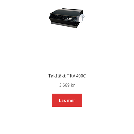
Takfläkt TKV 400C
3 669
kr
Läs mer