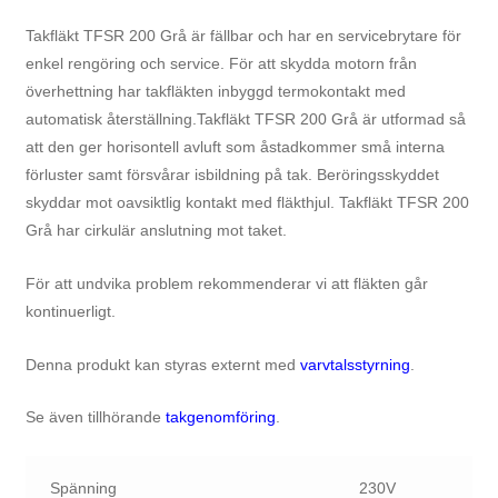
Takfläkt TFSR
200
Grå
är fällbar och har en servicebrytare för
enkel rengöring och service. För att skydda motorn från
överhettning har takfläkten inbyggd termokontakt med
automatisk återställning.Takfläkt TFSR
200
Grå
är utformad så
att den ger horisontell avluft som åstadkommer små interna
förluster samt försvårar isbildning på tak. Beröringsskyddet
skyddar mot oavsiktlig kontakt med fläkthjul. Takfläkt TFSR
200
Grå
har cirkulär anslutning mot taket.
För att undvika problem rekommenderar vi att fläkten går
kontinuerligt.
Denna produkt kan styras externt med
varvtalsstyrning
.
Se även tillhörande
takgenomföring
.
Spänning
230V