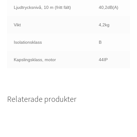
Ljudtrycksnivå, 10 m (fritt fält)
40,2
dB(A)
Vikt
4,2kg
Isolationsklass
B
Kapslingsklass, motor
44IP
Relaterade produkter