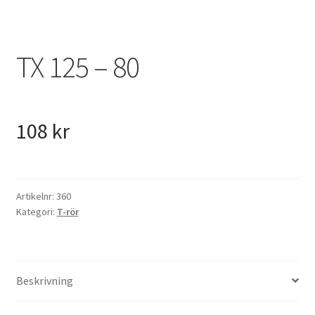
VVS
Fynd
TX 125 – 80
108
kr
Artikelnr:
360
Kategori:
T-rör
Beskrivning