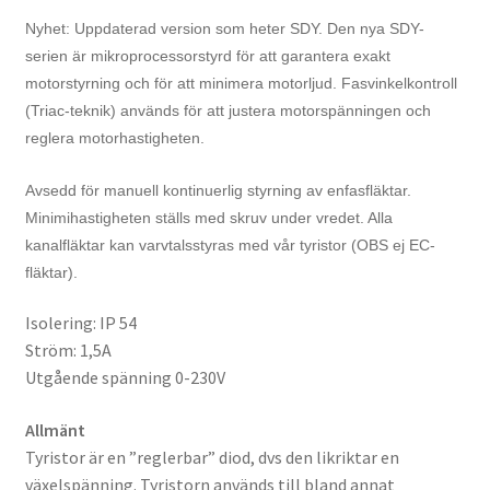
Nyhet: Uppdaterad version som heter SDY. Den nya SDY-
serien är mikroprocessorstyrd för att garantera exakt
motorstyrning och för att minimera motorljud. Fasvinkelkontroll
(Triac-teknik) används för att justera motorspänningen och
reglera motorhastigheten.
Avsedd för manuell kontinuerlig styrning av enfasfläktar.
Minimihastigheten ställs med skruv under vredet. Alla
kanalfläktar kan varvtalsstyras med vår tyristor (OBS ej EC-
fläktar).
Isolering: IP 54
Ström: 1,5A
Utgående spänning 0-230V
Allmänt
Tyristor är en ”reglerbar” diod, dvs den likriktar en
växelspänning. Tyristorn används till bland annat