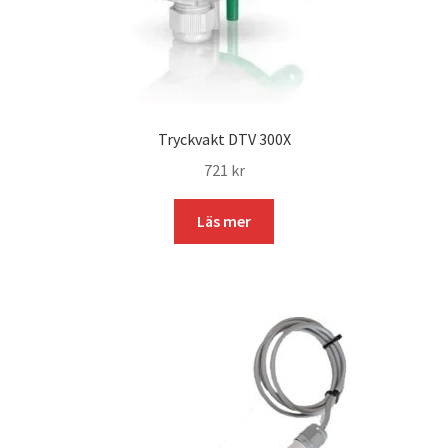
Tryckvakt DTV 300X
721
kr
Läs mer