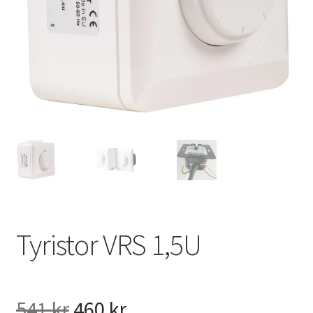
VVS
Fynd
Tyristor VRS 1,5U
Det
Det
541
kr
460
kr