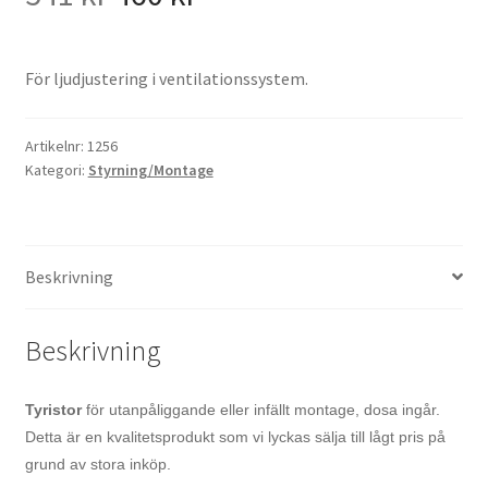
ursprungliga
nuvarande
För ljudjustering i ventilationssystem.
priset
priset
var:
är:
Artikelnr:
1256
Kategori:
Styrning/Montage
541 kr.
460 kr.
Beskrivning
Beskrivning
Tyristor
för utanpåliggande eller infällt montage, dosa ingår.
Detta är en kvalitetsprodukt som vi lyckas sälja till lågt pris på
grund av stora inköp.