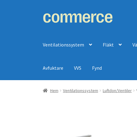
Hoppa
Hoppa
till
till
navigering
innehåll
Ventilationssystem
Fläkt
V
Avfuktare
VVS
Fynd
Hem
Ventilationssystem
Luftdon/Ventiler