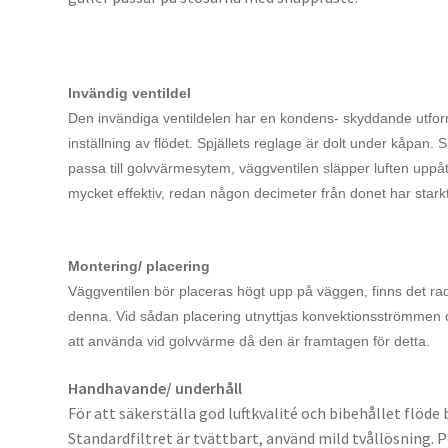
Invändig ventildel
Den invändiga ventildelen har en kondens- skyddande utformni
inställning av flödet. Spjällets reglage är dolt under kåpan. 
passa till golvvärmesytem, väggventilen släpper luften uppåt
mycket effektiv, redan någon decimeter från donet har starkt 
Montering/ placering
Väggventilen bör placeras högt upp på väggen, finns det rad
denna. Vid sådan placering utnyttjas konvektionsströmmen 
att använda vid golvvärme då den är framtagen för detta.
Handhavande/ underhåll
För att säkerställa god luftkvalité och bibehållet flöde 
Standardfiltret är tvättbart, använd mild tvållösning. Po