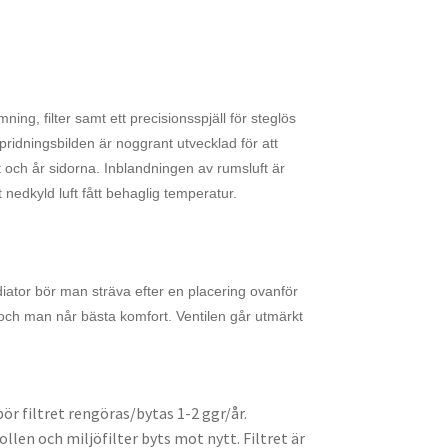
ng, filter samt ett precisionsspjäll för steglös
Spridningsbilden är noggrant utvecklad för att
 och år sidorna. Inblandningen av rumsluft är
nedkyld luft fått behaglig temperatur.
iator bör man sträva efter en placering ovanför
och man når bästa komfort. Ventilen går utmärkt
bör filtret rengöras/bytas 1-2 ggr/år.
llen och miljöfilter byts mot nytt. Filtret är