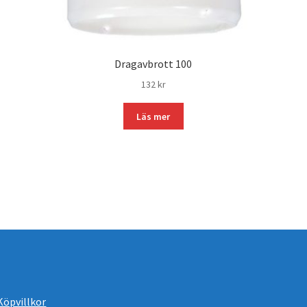
Dragavbrott 100
132
kr
Läs mer
Köpvillkor