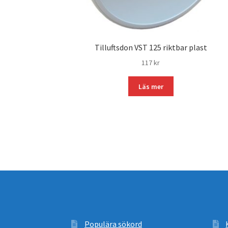
Tilluftsdon VST 125 riktbar plast
117
kr
Läs mer
Populära sökord