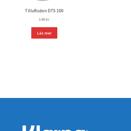
Tilluftsdon DTS 100
146
kr
Läs mer