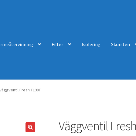
ärmeåtervinning
Filter
Isolering
Skorsten
Väggventil Fresh TL98F
Väggventil Fres