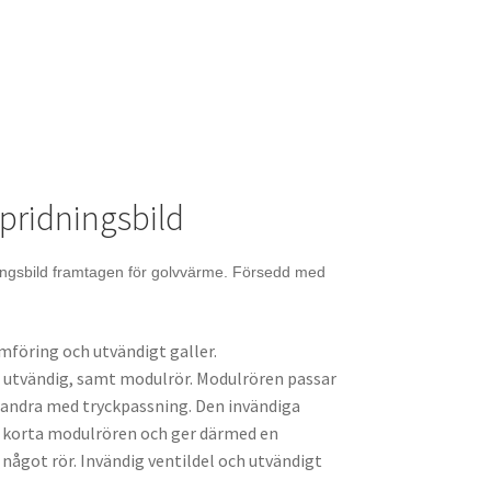
pridningsbild
ngsbild framtagen för golvvärme. Försedd med
föring och utvändigt galler.
n utvändig, samt modulrör. Modulrören passar
randra med tryckpassning. Den invändiga
e korta modulrören och ger därmed en
något rör. Invändig ventildel och utvändigt