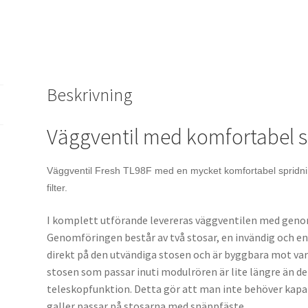
Beskrivning
Väggventil med komfortabel s
Väggventil Fresh TL98F med en mycket komfortabel spridni
filter.
I komplett utförande levereras väggventilen med genom
Genomföringen består av två stosar, en invändig och e
direkt på den utvändiga stosen och är byggbara mot va
stosen som passar inuti modulrören är lite längre än d
teleskopfunktion. Detta gör att man inte behöver kapa 
galler passar på stosarna med snäppfäste.