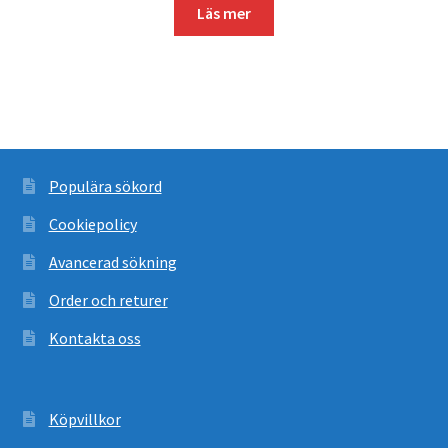
priset
priset
Läs mer
var:
är:
277 kr.
249 kr.
Populära sökord
Cookiepolicy
Avancerad sökning
Order och returer
Kontakta oss
Köpvillkor