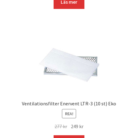
Läs mer
Ventilationsfilter Enervent LTR-3 (10 st) Eko
REA!
Det
Det
277
kr
249
kr
ursprungliga
nuvarande