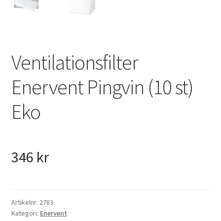
VVS
Fynd
Ventilationsfilter
Enervent Pingvin (10 st)
Eko
346
kr
Artikelnr:
2783
Kategori:
Enervent