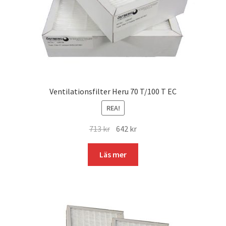
Ventilationsfilter Heru 70 T/100 T EC
REA!
Det
Det
713
kr
642
kr
ursprungliga
nuvarande
priset
priset
Läs mer
var:
är:
713 kr.
642 kr.