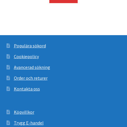
var:
är:
1
1
239 kr.
127 kr.
Populära sökord
Cookiepolicy
Avancerad sökning
Order och returer
Kontakta oss
Köpvillkor
Trygg E-handel