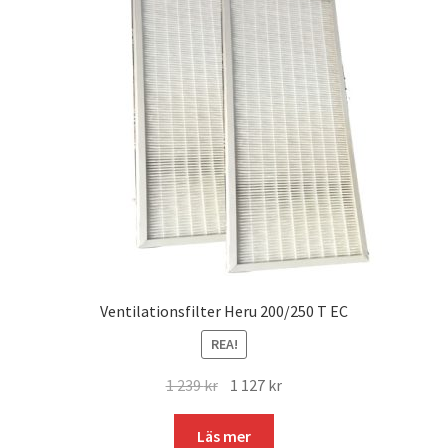
Ventilationsfilter Heru 200/250 T EC
REA!
Det
Det
1 239
kr
1 127
kr
ursprungliga
nuvarande
priset
priset
Läs mer