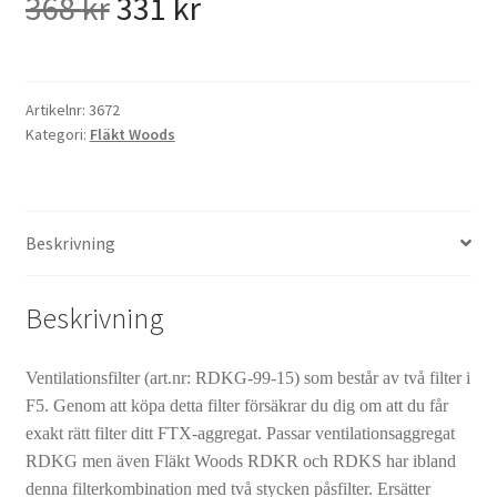
Det
Det
368
kr
331
kr
ursprungliga
nuvarande
priset
priset
Artikelnr:
3672
Kategori:
Fläkt Woods
var:
är:
368 kr.
331 kr.
Beskrivning
Beskrivning
Ventilationsfilter (art.nr: RDKG-99-15) som består av två filter i
F5. Genom att köpa detta filter försäkrar du dig om att du får
exakt rätt filter ditt FTX-aggregat. Passar ventilationsaggregat
RDKG men även Fläkt Woods RDKR och RDKS har ibland
denna filterkombination med två stycken påsfilter. Ersätter