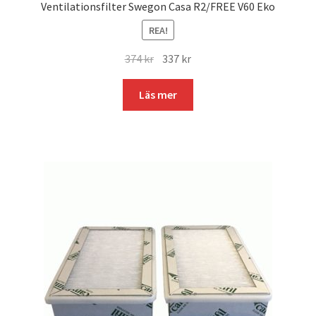
Ventilationsfilter Swegon Casa R2/FREE V60 Eko
REA!
Det
Det
374
kr
337
kr
ursprungliga
nuvarande
priset
priset
Läs mer
var:
är:
374 kr.
337 kr.