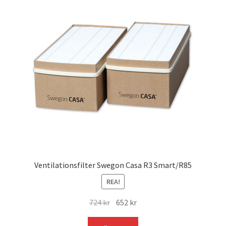
Ventilationsfilter Swegon Casa R3 Smart/R85
REA!
Det
Det
724
kr
652
kr
ursprungliga
nuvarande