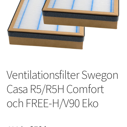
VVS
Fynd
Ventilationsfilter Swegon
Casa R5/R5H Comfort
och FREE-H/V90 Eko