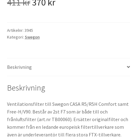
Det
Det
411
kr
370
kr
ursprungliga
nuvarande
priset
priset
Artikelnr:
3945
Kategori:
Swegon
var:
är:
411 kr.
370 kr.
Beskrivning
Beskrivning
Ventilationsfilter till Swegon CASA R5/R5H Comfort samt
Free-H/V90. Består av 2st F7 som är både till och
frånluftsfilter (art.nr TB00060). Ersätter originalfilter och
kommer från en ledande europeisk filtertillverkare som
även är underleverantör till flera stora FTX-tillverkare.