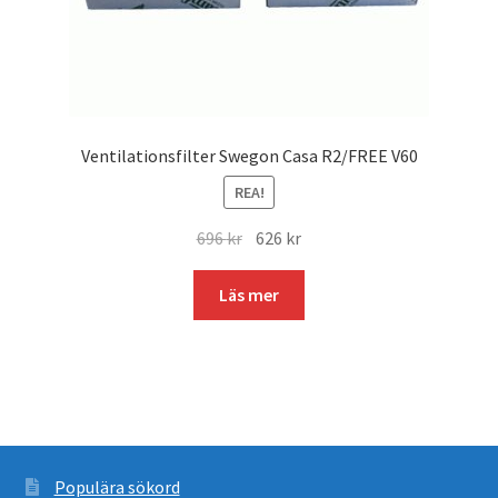
Ventilationsfilter Swegon Casa R2/FREE V60
REA!
Det
Det
696
kr
626
kr
ursprungliga
nuvarande
priset
priset
Läs mer
var:
är:
696 kr.
626 kr.
Populära sökord