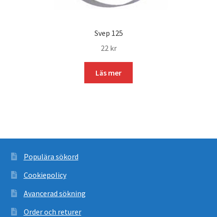
Svep 125
22
kr
Läs mer
Populära sökord
Cookiepolicy
Avancerad sökning
Order och returer