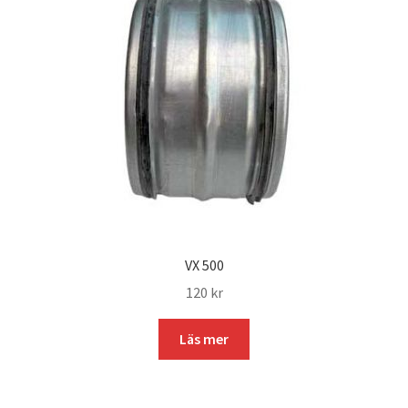
VX 500
120
kr
Läs mer