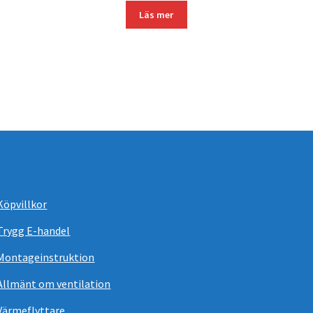
priset
priset
Läs mer
var:
är:
1
1
486 kr.
367 kr.
Köpvillkor
Trygg E-handel
Montageinstruktion
Allmänt om ventilation
Värmeflyttare