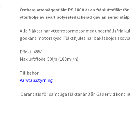
Östberg ytterväggsfläkt RS 100A är en frånluftsfläkt fö
ytterhölje av svart polyesterlackerad gavlaniserad stålpl
Alla fläktar har ytterrotormotor med underhållsfria ku
godkänt motorskydd. Fläkthjulet har bakåtböjda skovlar 
Effekt: 48W
Max luftflöde: 50l/s (180m³/h)
Tillbehör:
Varvtalsstyrning
Garantitid för samtliga fläktar är 3 år. Gäller vid kontinu