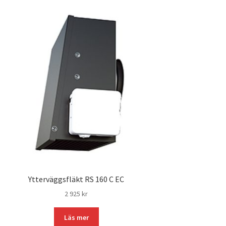
Ytterväggsfläkt RS 160 C EC
2 925
kr
Läs mer