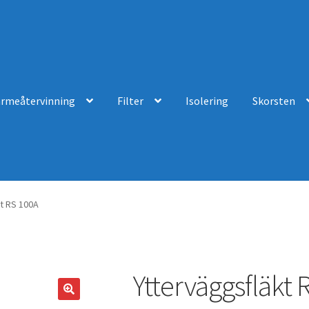
ärmeåtervinning
Filter
Isolering
Skorsten
t RS 100A
Ytterväggsfläkt 