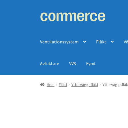
Hoppa
Hoppa
till
till
navigering
innehåll
Ventilationssystem
Fläkt
V
Avfuktare
VVS
Fynd
Hem
Fläkt
Ytterväggsfläkt
Ytterväggsfläk