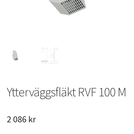
VVS
Fynd
Ytterväggsfläkt RVF 100 M
2 086
kr