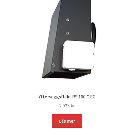
Ytterväggsfläkt RS 160 C EC
2 925
kr
Läs mer