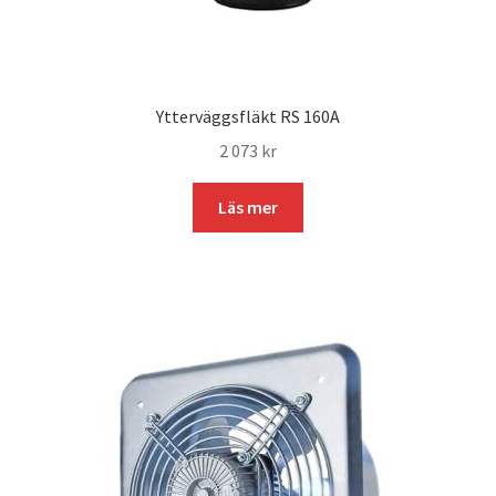
Ytterväggsfläkt RS 160A
2 073
kr
Läs mer