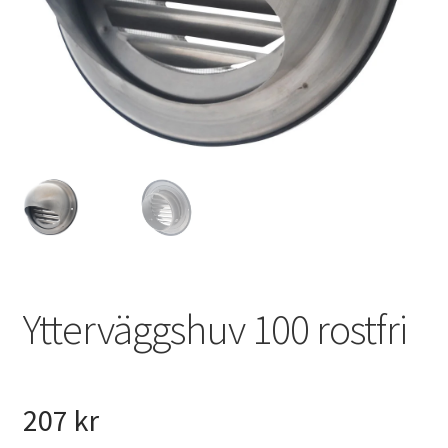
VVS
Fynd
Ytterväggshuv 100 rostfri
207
kr