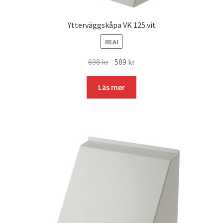
Ytterväggskåpa VK 125 vit
REA!
Det
Det
698
kr
589
kr
ursprungliga
nuvarande
priset
priset
Läs mer
var:
är:
698 kr.
589 kr.