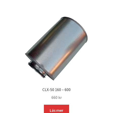
632 kr.
530 kr.
CLX-50 160 – 600
660
kr
Läs mer