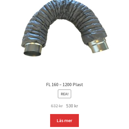
FL 160 – 1200 Plast
REA!
Det
Det
632
kr
530
kr
ursprungliga
nuvarande
priset
priset
Läs mer
var:
är: