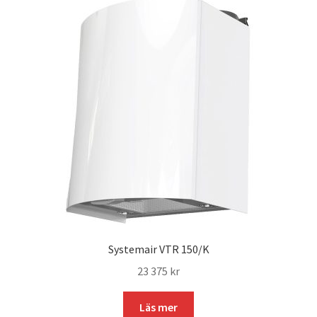
Systemair VTR 150/K
23 375
kr
Läs mer