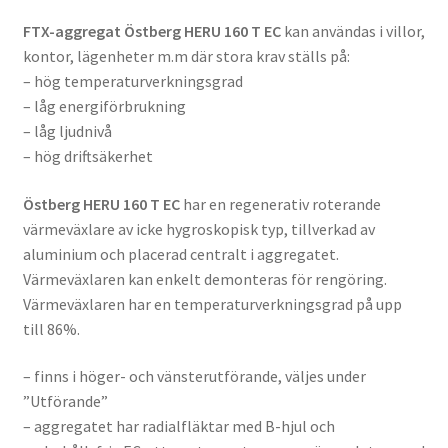
FTX-aggregat Östberg HERU 160 T EC
kan användas i villor,
kontor, lägenheter m.m där stora krav ställs på:
– hög temperaturverkningsgrad
– låg energiförbrukning
– låg ljudnivå
– hög driftsäkerhet
Östberg HERU 160 T EC
har en regenerativ roterande
värmeväxlare av icke hygroskopisk typ, tillverkad av
aluminium och placerad centralt i aggregatet.
Värmeväxlaren kan enkelt demonteras för rengöring.
Värmeväxlaren har en temperaturverkningsgrad på upp
till 86%.
– finns i höger- och vänsterutförande, väljes under
”Utförande”
– aggregatet har radialfläktar med B-hjul och