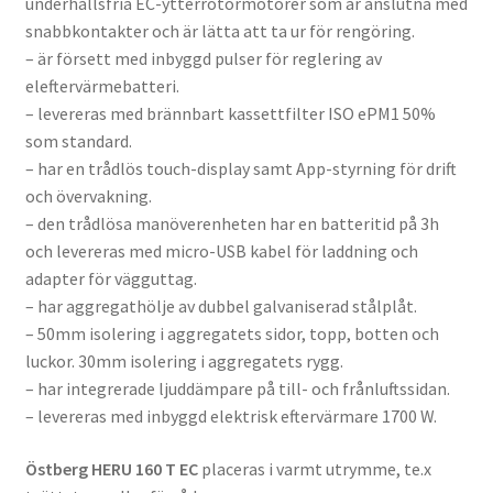
underhållsfria EC-ytterrotormotorer som är anslutna med
snabbkontakter och är lätta att ta ur för rengöring.
– är försett med inbyggd pulser för reglering av
eleftervärmebatteri.
– levereras med brännbart kassettfilter ISO ePM1 50%
som standard.
– har en trådlös touch-display samt App-styrning för drift
och övervakning.
– den trådlösa manöverenheten har en batteritid på 3h
och levereras med micro-USB kabel för laddning och
adapter för vägguttag.
– har aggregathölje av dubbel galvaniserad stålplåt.
– 50mm isolering i aggregatets sidor, topp, botten och
luckor. 30mm isolering i aggregatets rygg.
– har integrerade ljuddämpare på till- och frånluftssidan.
– levereras med inbyggd elektrisk eftervärmare 1700 W.
Östberg HERU 160 T EC
placeras i varmt utrymme, te.x