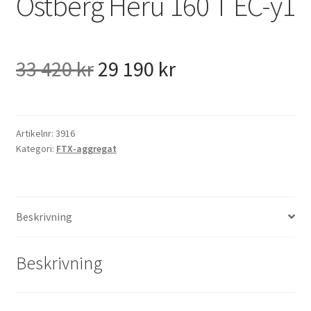
Östberg Heru 160 T EC-y1
Det
Det
33 420
kr
29 190
kr
ursprungliga
nuvarande
priset
priset
Artikelnr:
3916
Kategori:
FTX-aggregat
var:
är:
33
29
Beskrivning
420 kr.
190 kr.
Beskrivning