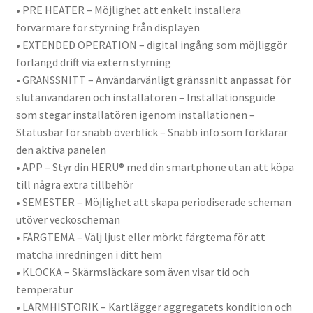
• PRE HEATER – Möjlighet att enkelt installera
förvärmare för styrning från displayen
• EXTENDED OPERATION – digital ingång som möjliggör
förlängd drift via extern styrning
• GRÄNSSNITT – Användarvänligt gränssnitt anpassat för
slutanvändaren och installatören – Installationsguide
som stegar installatören igenom installationen –
Statusbar för snabb överblick – Snabb info som förklarar
den aktiva panelen
• APP – Styr din HERU® med din smartphone utan att köpa
till några extra tillbehör
• SEMESTER – Möjlighet att skapa periodiserade scheman
utöver veckoscheman
• FÄRGTEMA – Välj ljust eller mörkt färgtema för att
matcha inredningen i ditt hem
• KLOCKA – Skärmsläckare som även visar tid och
temperatur
• LARMHISTORIK – Kartlägger aggregatets kondition och