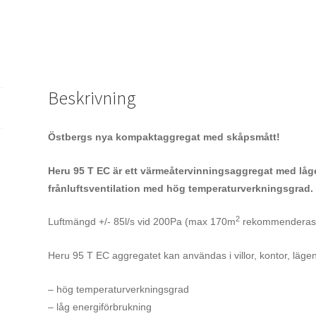
Beskrivning
Östbergs nya kompaktaggregat med skåpsmått!
Heru 95 T EC är ett värmeåtervinningsaggregat med lågene
frånluftsventilation med hög temperaturverkningsgrad.
2
Luftmängd +/- 85l/s vid 200Pa (max 170m
rekommenderas
Heru 95 T EC aggregatet kan användas i villor, kontor, läg
– hög temperaturverkningsgrad
– låg energiförbrukning