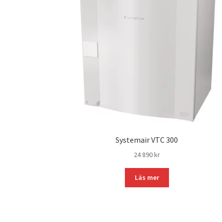
Systemair VTC 300
24 890
kr
Läs mer