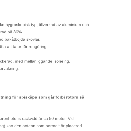
ke hygroskopisk typ, tillverkad av aluminium och
sgrad på 86%.
med bakåtböjda skovlar.
ta att ta ur för rengöring.
e.
tlackerad, med mellanliggande isolering.
vervakning.
tning för spiskåpa som går förbi rotorn så
verenhetens räckvidd är ca 50 meter. Vid
ring) kan den antenn som normalt är placerad