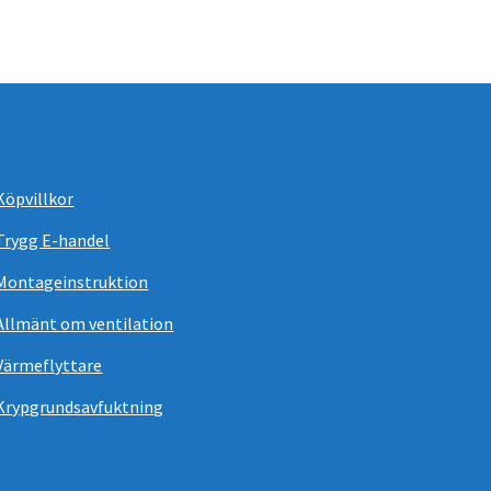
Köpvillkor
Trygg E-handel
Montageinstruktion
Allmänt om ventilation
Värmeflyttare
Krypgrundsavfuktning