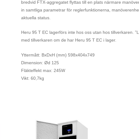
bredvid FTX-aggregatet flyttas till en plats närmare manöv
in samtliga parametrar för reglerfunktionerna, manöverenh
aktuella status.
Heru 95 T EC lagerförs inte hos oss utan hos tillverkaren. ”L
med tillverkaren om de har Heru 95 T EC i lager.
Yttermått: BxDxH (mm) 598x404x749
Dimension: Ød 125
Fläkteffekt max: 245W
Vikt: 60,7kg