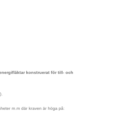
rgifläktar konstruerat för till- och
).
enheter m.m där kraven är höga på: