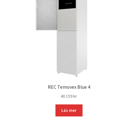
REC Temovex Blue 4
40 159
kr
Läs mer