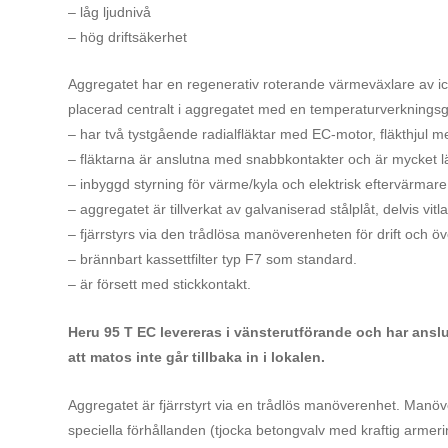
– låg ljudnivå
– hög driftsäkerhet
Aggregatet har en regenerativ roterande värmeväxlare av ic
placerad centralt i aggregatet med en temperaturverkning
– har
två tystgående radialfläktar med EC-motor, fläkthjul 
– fläktarna är anslutna med snabbkontakter och är mycket lät
– inbyggd styrning för värme/kyla och
elektrisk eftervärmar
– aggregatet är tillverkat av galvaniserad stålplåt, delvis vi
– fjärrstyrs via den trådlösa manöverenheten för drift och ö
– brännbart kassettfilter typ F7 som standard.
– är försett med stickkontakt.
Heru 95 T EC levereras i vänsterutförande och
har anslu
att matos inte går tillbaka in i lokalen.
Aggregatet är fjärrstyrt via en trådlös manöverenhet. Manö
speciella förhållanden (tjocka betongvalv med kraftig arme