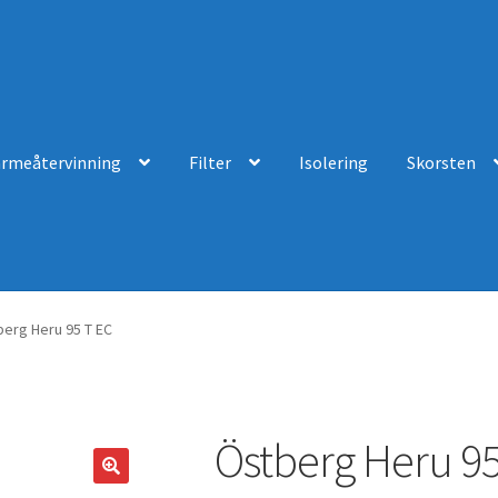
ärmeåtervinning
Filter
Isolering
Skorsten
erg Heru 95 T EC
Östberg Heru 95