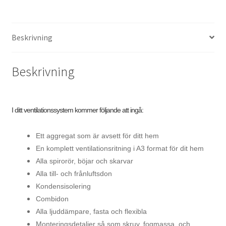
var:
är:
61
52
Beskrivning
840 kr.
900 kr.
Beskrivning
I ditt ventilationssystem kommer följande att ingå:
Ett aggregat som är avsett för ditt hem
En komplett ventilationsritning i A3 format för dit hem
Alla spirorör, böjar och skarvar
Alla till- och frånluftsdon
Kondensisolering
Combidon
Alla ljuddämpare, fasta och flexibla
Monteringsdetaljer så som skruv, fogmassa, och