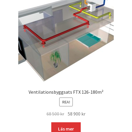
Ventilationsbyggsats FTX 126-180m²
REA!
Det
Det
68 500
kr
58 900
kr
ursprungliga
nuvarande
priset
priset
Läs mer