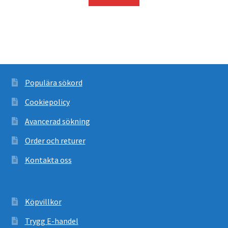
var:
är:
68
58
500 kr.
900 kr.
Populära sökord
Cookiepolicy
Avancerad sökning
Order och returer
Kontakta oss
Köpvillkor
Trygg E-handel