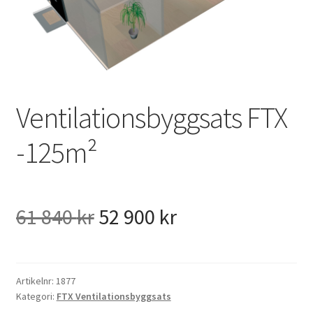
VVS
Fynd
Ventilationsbyggsats FTX
-125m²
Det
Det
61 840
kr
52 900
kr
ursprungliga
nuvarande
priset
priset
Artikelnr:
1877
Kategori:
FTX Ventilationsbyggsats