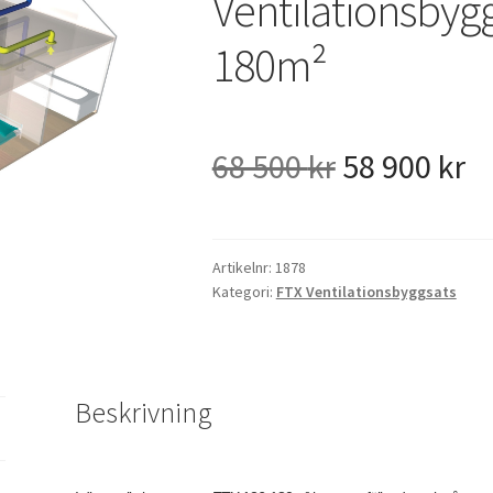
Ventilationsbyg
180m²
Det
D
68 500
kr
58 900
kr
ursprungli
n
priset
pr
Artikelnr:
1878
Kategori:
FTX Ventilationsbyggsats
var:
är
68
5
Beskrivning
500 kr.
90